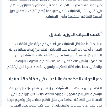
من القمامة، وعدم ترك المياه راكدة في الحدائق أو المزارع، يساهم
في تقليل انتشار الحشرات بشكل كبير. كما يُنصح بتثقيف الأطفال حول
أهمية النظافة الشخصية وأضرار الحشرات.
أهمية الصيانة الدورية للمنازل
غالبًا ما تبدأ مشاكل الحشرات من أماكن غير مرئية مثل تشققات
الجدران، أو تسربات المياه تحت الأحواض. لذلك فإن إجراء
صيانة دورية
للمنازل
كل بضعة أشهر، يساعد في اكتشاف هذه المشاكل قبل
تفاقمها. يشمل ذلك فحص التمديدات الصحية، التكييف، النوافذ،
والمخازن، مما يمنع تكاثر الحشرات ويُسهل القضاء عليها قبل أن تنتشر.
دور الجهات الحكومية والبلديات في مكافحة الحشرات
لا تكتمل جهود مكافحة الحشرات بدون تدخل منظم من قبل الجهات
الرسمية، مثل
بلدية الجهراء
ووزارة الصحة، حيث تلعب دورًا حيويًا في
الحفاظ على النظافة العامة من خلال تنظيم حملات رش وتطهير دورية
في الشوارع، والساحات، والمناطق الزراعية. كما تقوم هذه الجهات