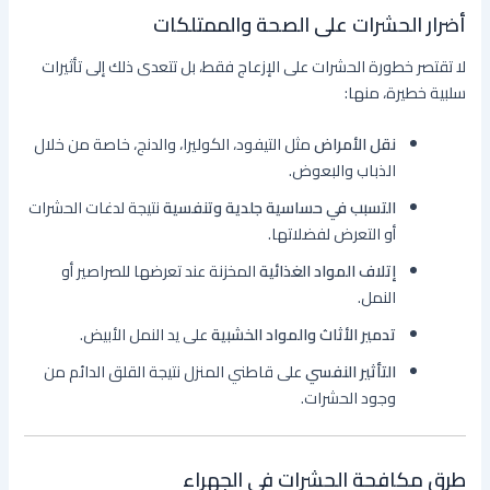
أضرار الحشرات على الصحة والممتلكات
لا تقتصر خطورة الحشرات على الإزعاج فقط، بل تتعدى ذلك إلى تأثيرات
سلبية خطيرة، منها:
نقل الأمراض
مثل التيفود، الكوليرا، والدنج، خاصة من خلال
الذباب والبعوض.
التسبب في حساسية جلدية وتنفسية
نتيجة لدغات الحشرات
أو التعرض لفضلاتها.
إتلاف المواد الغذائية
المخزنة عند تعرضها للصراصير أو
النمل.
تدمير الأثاث والمواد الخشبية
على يد النمل الأبيض.
التأثير النفسي
على قاطني المنزل نتيجة القلق الدائم من
وجود الحشرات.
طرق مكافحة الحشرات في الجهراء