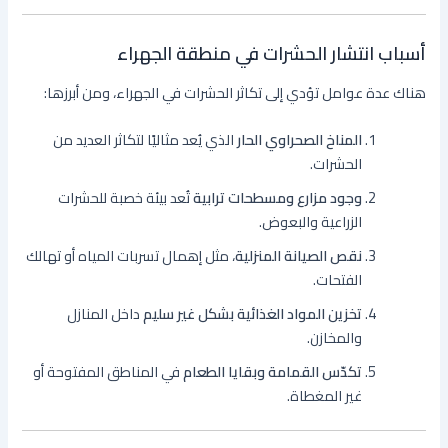
أسباب انتشار الحشرات في منطقة الجهراء
هناك عدة عوامل تؤدي إلى تكاثر الحشرات في الجهراء، ومن أبرزها:
المناخ الصحراوي الحار
الذي يُعد مثاليًا لتكاثر العديد من
الحشرات.
وجود مزارع ومسطحات ترابية
تُعد بيئة خصبة للحشرات
الزراعية والبعوض.
نقص الصيانة المنزلية
، مثل إهمال تسربات المياه أو تهالك
الفتحات.
تخزين المواد الغذائية بشكل غير سليم
داخل المنازل
والمخازن.
تكدّس القمامة وبقايا الطعام
في المناطق المفتوحة أو
غير المغطاة.