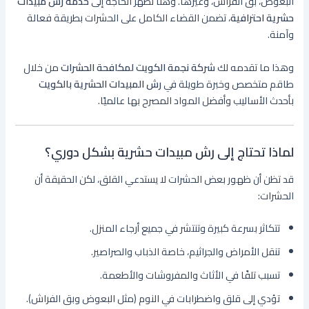
البعوض، بق الفراش، وغيرها. وهنا تظهر الحاجة إلى
خدمة رش مبيدات
حشرية احترافية
، تضمن القضاء الكامل على الحشرات بطريقة فعالة
وآمنة.
وهذا ما تقدمه لك
شركة نجمة الكويت لمكافحة الحشرات
من خلال
طاقم متخصص وخبرة طويلة في
رش المبيدات الحشرية بالكويت
بأحدث الأساليب وأفضل المواد المصرح بها عالميًا.
لماذا تحتاج إلى رش مبيدات حشرية بشكل دوري؟
قد تظن أن ظهور بعض الحشرات لا يستدعي القلق، لكن الحقيقة أن
الحشرات:
تتكاثر بسرعة كبيرة وتنتشر في جميع أرجاء المنزل.
تنقل الأمراض والجراثيم، خاصة الذباب والصراصير.
تسبب تلفًا في الأثاث والمفروشات والأطعمة.
تؤدي إلى قلق واضطرابات في النوم (مثل البعوض وبق الفراش).