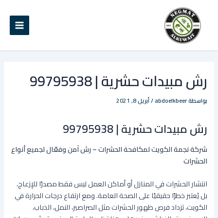
خطي
Main
لى
Menu
لمحتوى
رش مبيدات حشرية | 99795938
بواسطة
abdoelkbeer
/
أبريل 8, 2021
رش مبيدات حشرية | 99795938
شركة نجمة الكويت لمكافحة الحشرات – رش آمن وفعّال لجميع أنواع
الحشرات
انتشار الحشرات في المنازل أو أماكن العمل ليس فقط مصدرًا للإزعاج،
بل يُعتبر خطرًا حقيقيًا على الصحة العامة. ومع ارتفاع درجات الحرارة في
الكويت، تزداد فرص ظهور الحشرات مثل الصراصير، النمل، الذباب،