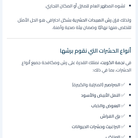
تشوه المظهر العام للمنزل أو المكان التجاري.
ولذلك فإن
رش المبيدات الحشرية
بشكل احترافي هو الحل الأمثل
للتخلص منها نهائيًا وضمان بيئة صحية وآمنة.
أنواع الحشرات التي نقوم برشها
في
نجمة الكويت
، نمتلك القدرة على رش ومكافحة جميع أنواع
الحشرات، بما في ذلك:
✅
الصراصير
(المنزلية والكبيرة)
✅
النمل الأبيض والأسود
✅
البعوض والذباب
✅
بق الفراش
✅
البراغيث وحشرات الحيوانات
✅
العناكب